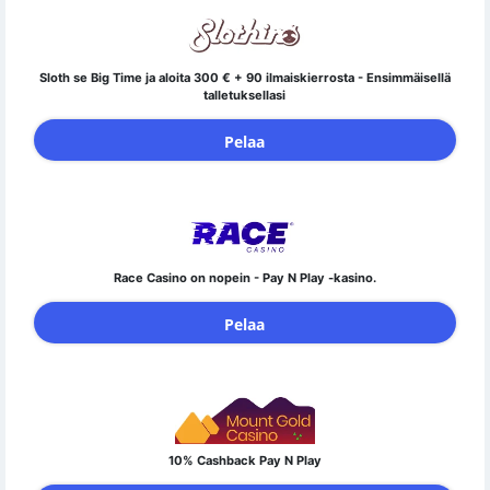
Sloth se Big Time ja aloita 300 € + 90 ilmaiskierrosta - Ensimmäisellä
talletuksellasi
Pelaa
Race Casino on nopein - Pay N Play -kasino.
Pelaa
10% Cashback Pay N Play