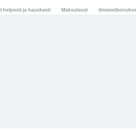
t helposti ja hauskasti
Maksutavat
ilmaisetbonukse