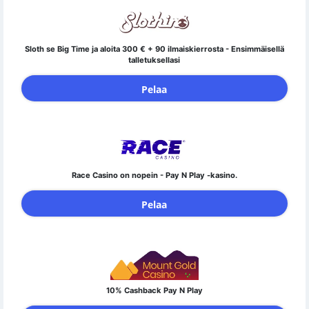
Sloth se Big Time ja aloita 300 € + 90 ilmaiskierrosta - Ensimmäisellä
talletuksellasi
Pelaa
Race Casino on nopein - Pay N Play -kasino.
Pelaa
10% Cashback Pay N Play