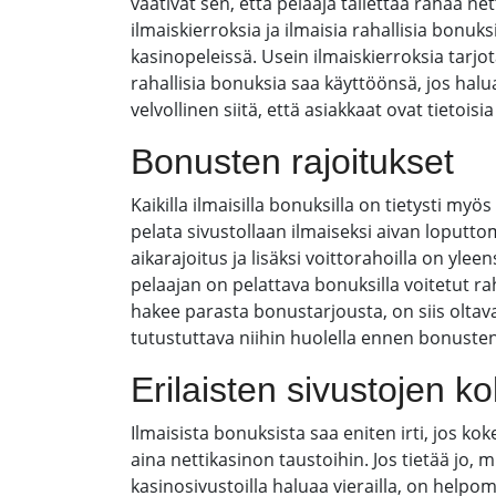
vaativat sen, että pelaaja tallettaa rahaa net
ilmaiskierroksia ja ilmaisia rahallisia bonuk
kasinopeleissä. Usein ilmaiskierroksia tarjo
rahallisia bonuksia saa käyttöönsä, jos halu
velvollinen siitä, että asiakkaat ovat tietois
Bonusten rajoitukset
Kaikilla ilmaisilla bonuksilla on tietysti myös
pelata sivustollaan ilmaiseksi aivan loputto
aikarajoitus ja lisäksi voittorahoilla on ylee
pelaajan on pelattava bonuksilla voitetut 
hakee parasta bonustarjousta, on siis oltav
tutustuttava niihin huolella ennen bonuste
Erilaisten sivustojen ko
Ilmaisista bonuksista saa eniten irti, jos kok
aina nettikasinon taustoihin. Jos tietää jo, mi
kasinosivustoilla haluaa vierailla, on helpo