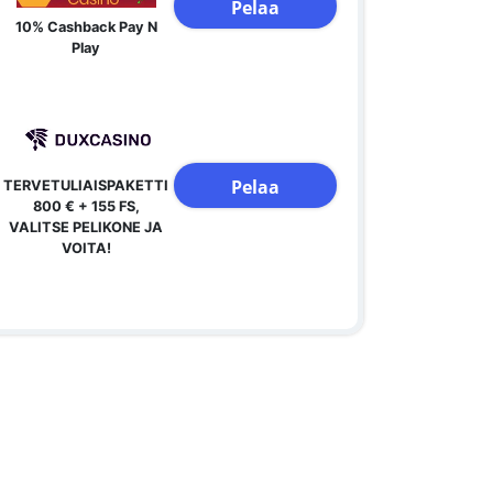
Pelaa
10% Cashback Pay N
Play
Pelaa
TERVETULIAISPAKETTI
800 € + 155 FS,
VALITSE PELIKONE JA
VOITA!