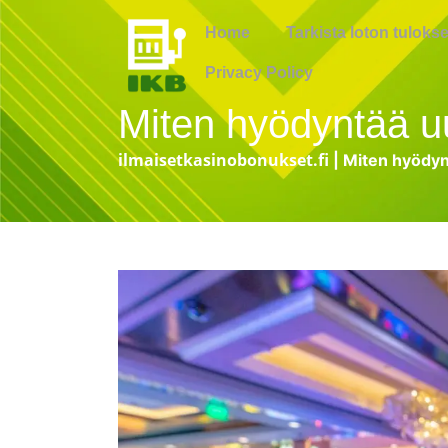
Home
Tarkista loton tulokse
Privacy Policy
Miten hyödyntää uu
ilmaisetkasinobonukset.fi
|
Miten hyödynt