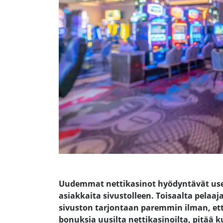
Uudemmat nettikasinot hyödyntävät usei
asiakkaita sivustolleen. Toisaalta pela
sivuston tarjontaan paremmin ilman, ett
bonuksia uusilta nettikasinoilta, pitää k