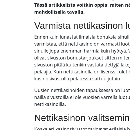
Tässä artikkelista voitkin oppia, miten 
mahdollisella tavalla.
Varmista nettikasinon 
Ennen kuin lunastat ilmaisia bonuksia sinul
varmistaa, että nettikasino on varmasti luote
sinulle jopa enemmän harmia kuin hyötyä. Var
olivat sivuston bonustarjoukset sitten miten
sivuston pitää kuitenkin vastata tiettyjä lak
pelaajia. Kun nettikasinolla on lisenssi, ole
kasinosivustolla pelatessa sattuu jotain.
Uusien nettikasinoiden tapauksessa on luot
näillä sivustoilla ei ole vuosien varrella l
nettikasinoilla.
Nettikasinon valitsemi
Koska eri kasinosivustot tarjoavat erilaisia 