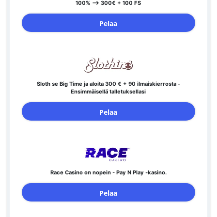
100% --> 300€ + 100 FS
Pelaa
Sloth se Big Time ja aloita 300 € + 90 ilmaiskierrosta -
Ensimmäisellä talletuksellasi
Pelaa
Race Casino on nopein - Pay N Play -kasino.
Pelaa