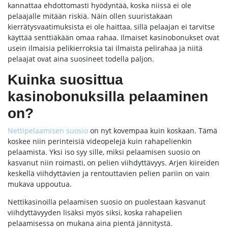
kannattaa ehdottomasti hyödyntää, koska niissä ei ole
pelaajalle mitään riskiä. Näin ollen suuristakaan
kierrätysvaatimuksista ei ole haittaa, sillä pelaajan ei tarvitse
käyttää senttiäkään omaa rahaa. Ilmaiset kasinobonukset ovat
usein ilmaisia pelikierroksia tai ilmaista pelirahaa ja niitä
pelaajat ovat aina suosineet todella paljon.
Kuinka suosittua
kasinobonuksilla pelaaminen
on?
Nettipelaamisen suosio
on nyt kovempaa kuin koskaan. Tämä
koskee niin perinteisiä videopelejä kuin rahapelienkin
pelaamista. Yksi iso syy sille, miksi pelaamisen suosio on
kasvanut niin roimasti, on pelien viihdyttävyys. Arjen kiireiden
keskellä viihdyttävien ja rentouttavien pelien pariin on vain
mukava uppoutua.
Nettikasinoilla pelaamisen suosio on puolestaan kasvanut
viihdyttävyyden lisäksi myös siksi, koska rahapelien
pelaamisessa on mukana aina pientä jännitystä.