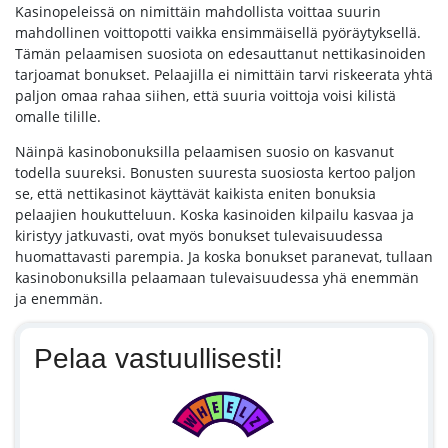
Kasinopeleissä on nimittäin mahdollista voittaa suurin
mahdollinen voittopotti vaikka ensimmäisellä pyöräytyksellä.
Tämän pelaamisen suosiota on edesauttanut nettikasinoiden
tarjoamat bonukset. Pelaajilla ei nimittäin tarvi riskeerata yhtä
paljon omaa rahaa siihen, että suuria voittoja voisi kilistä
omalle tilille.
Näinpä kasinobonuksilla pelaamisen suosio on kasvanut
todella suureksi. Bonusten suuresta suosiosta kertoo paljon
se, että nettikasinot käyttävät kaikista eniten bonuksia
pelaajien houkutteluun. Koska kasinoiden kilpailu kasvaa ja
kiristyy jatkuvasti, ovat myös bonukset tulevaisuudessa
huomattavasti parempia. Ja koska bonukset paranevat, tullaan
kasinobonuksilla pelaamaan tulevaisuudessa yhä enemmän
ja enemmän.
Pelaa vastuullisesti!