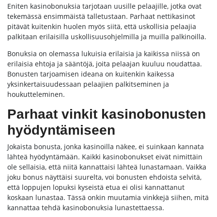
Eniten kasinobonuksia tarjotaan uusille pelaajille, jotka ovat
tekemässä ensimmäistä talletustaan. Parhaat nettikasinot
pitävät kuitenkin huolen myös siitä, että uskollisia pelaajia
palkitaan erilaisilla uskollisuusohjelmilla ja muilla palkinoilla.
Bonuksia on olemassa lukuisia erilaisia ja kaikissa niissä on
erilaisia ehtoja ja sääntöjä, joita pelaajan kuuluu noudattaa.
Bonusten tarjoamisen ideana on kuitenkin kaikessa
yksinkertaisuudessaan pelaajien palkitseminen ja
houkutteleminen.
Parhaat vinkit kasinobonusten
hyödyntämiseen
Jokaista bonusta, jonka kasinoilla näkee, ei suinkaan kannata
lähteä hyödyntämään. Kaikki kasinobonukset eivät nimittäin
ole sellaisia, että niitä kannattaisi lähteä lunastamaan. Vaikka
joku bonus näyttäisi suurelta, voi bonusten ehdoista selvitä,
että loppujen lopuksi kyseistä etua ei olisi kannattanut
koskaan lunastaa. Tässä onkin muutamia vinkkejä siihen, mitä
kannattaa tehdä kasinobonuksia lunastettaessa.