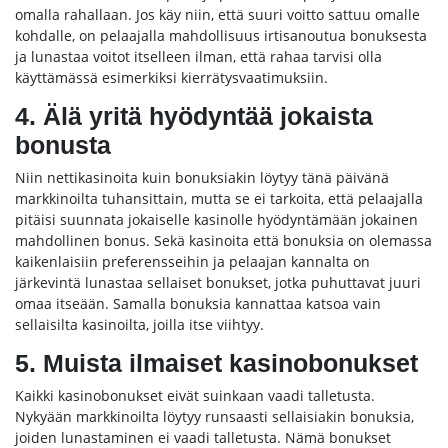
omalla rahallaan. Jos käy niin, että suuri voitto sattuu omalle
kohdalle, on pelaajalla mahdollisuus irtisanoutua bonuksesta
ja lunastaa voitot itselleen ilman, että rahaa tarvisi olla
käyttämässä esimerkiksi kierrätysvaatimuksiin.
4. Älä yritä hyödyntää jokaista
bonusta
Niin nettikasinoita kuin bonuksiakin löytyy tänä päivänä
markkinoilta tuhansittain, mutta se ei tarkoita, että pelaajalla
pitäisi suunnata jokaiselle kasinolle hyödyntämään jokainen
mahdollinen bonus. Sekä kasinoita että bonuksia on olemassa
kaikenlaisiin preferensseihin ja pelaajan kannalta on
järkevintä lunastaa sellaiset bonukset, jotka puhuttavat juuri
omaa itseään. Samalla bonuksia kannattaa katsoa vain
sellaisilta kasinoilta, joilla itse viihtyy.
5. Muista ilmaiset kasinobonukset
Kaikki kasinobonukset eivät suinkaan vaadi talletusta.
Nykyään markkinoilta löytyy runsaasti sellaisiakin bonuksia,
joiden lunastaminen ei vaadi talletusta. Nämä bonukset