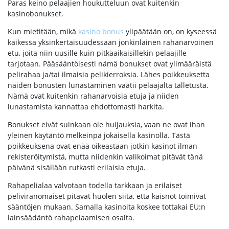
Paras keino pelaajien houkutteluun ovat kuitenkin
kasinobonukset.
Kun mietitään, mikä
kasino bonus
ylipäätään on, on kyseessä
kaikessa yksinkertaisuudessaan jonkinlainen rahanarvoinen
etu, joita niin uusille kuin pitkäaikaisillekin pelaajille
tarjotaan. Pääsääntöisesti nämä bonukset ovat ylimääräistä
pelirahaa ja/tai ilmaisia pelikierroksia. Lähes poikkeuksetta
näiden bonusten lunastaminen vaatii pelaajalta talletusta.
Nämä ovat kuitenkin rahanarvoisia etuja ja niiden
lunastamista kannattaa ehdottomasti harkita.
Bonukset eivät suinkaan ole huijauksia, vaan ne ovat ihan
yleinen käytäntö melkeinpä jokaisella kasinolla. Tästä
poikkeuksena ovat enää oikeastaan jotkin kasinot ilman
rekisteröitymistä, mutta niidenkin valikoimat pitävät tänä
päivänä sisällään rutkasti erilaisia etuja.
Rahapelialaa valvotaan todella tarkkaan ja erilaiset
peliviranomaiset pitävät huolen siitä, että kaisnot toimivat
sääntöjen mukaan. Samalla kasinoita koskee tottakai EU:n
lainsäädäntö rahapelaamisen osalta.