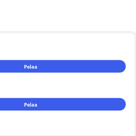
Pelaa
Pelaa