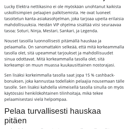
Lucky Elektra nettikasino ei ole myöskään unohtanut kaikista
uskollisimpien pelaajien palkitsemista. He ovat luoneet
tasoitetun kanta-asiakasohjelman, joka tarjoaa upeita erilaisia
mahdollisuuksia. Heidän VIP ohjelma sisältää viisi seuraavaa
tasoa; Soturi, Ninja, Mestari, Sankari, ja Legenda.
Nouset tasoilla luonnollisesti pitämällä hauskaa ja
pelaamalla. On sanomattakin selkeää, että mitä korkeammalla
tasolla olet, sitä upeammat tarjoukset ja mahdollisuudet
sinua odottavat. Mitä korkeammalla tasolla olet, sitä
korkeampi on muun muassa kuukausittainen nostorajasi.
Sen lisäksi korkeimmalla tasolla saat jopa 15 % cashback-
bonuksen, joka kannustaa todellakin pelaajia nousemaan tälle
tasolle. Sen lisäksi kahdella viimeisellä tasolla sinulla on myös
käytössäsi henkilökohtainen tilinhoitaja, mikä tekee
pelaamisestasi vielä helpompaa.
Pelaa turvallisesti hauskaa
pitäen