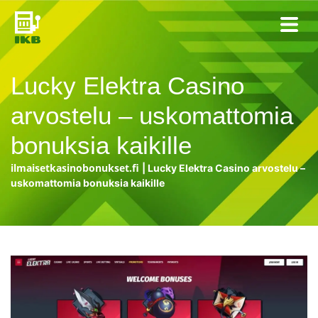
Lucky Elektra Casino
arvostelu – uskomattomia
bonuksia kaikille
ilmaisetkasinobonukset.fi
|
Lucky Elektra Casino arvostelu –
uskomattomia bonuksia kaikille